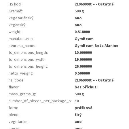
HS kod
:
21069098: --- Ostatné
Gramáž
:
500 g
Vegetariánský
:
ano
Veganský
:
ano
weight
:
0.518000
manufacturer
:
GymBeam
heureka_name
:
GymBeam Beta Alanine
ts_dimensions_length
:
10.000000
ts_dimensions_width
:
19.000000
ts_dimensions_height
:
26.000000
netto_weight
:
0.500000
hs_code
:
21069098: --- Ostatné
flavor
:
bez příchuti
mass_grams_g
:
500 g
number_of_pieces_per_package_o
:
30
form
:
prášková
blend
:
čirý
vegetarian
:
ano
vegan
:
ano