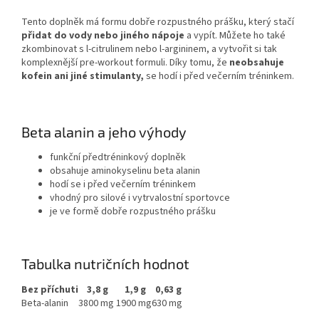
Tento doplněk má formu dobře rozpustného prášku, který stačí
přidat do vody nebo jiného nápoje
a vypít. Můžete ho také
zkombinovat s l-citrulinem nebo l-argininem, a vytvořit si tak
komplexnější pre-workout formuli. Díky tomu, že
neobsahuje
kofein ani jiné stimulanty,
se hodí i před večerním tréninkem.
Beta alanin a jeho výhody
funkční předtréninkový doplněk
obsahuje aminokyselinu beta alanin
hodí se i před večerním tréninkem
vhodný pro silové i vytrvalostní sportovce
je ve formě dobře rozpustného prášku
Tabulka nutričních hodnot
Bez příchuti
3,8 g
1,9 g
0,63 g
Beta-alanin
3800 mg
1900 mg
630 mg