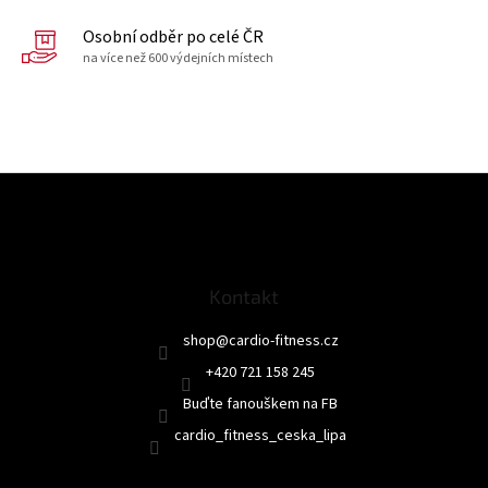
Osobní odběr po celé ČR
na více než 600 výdejních místech
Z
á
p
a
t
Kontakt
í
shop
@
cardio-fitness.cz
+420 721 158 245
Buďte fanouškem na FB
cardio_fitness_ceska_lipa