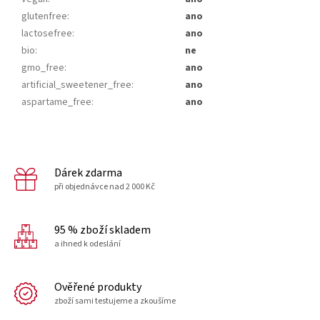
glutenfree
:
ano
lactosefree
:
ano
bio
:
ne
gmo_free
:
ano
artificial_sweetener_free
:
ano
aspartame_free
:
ano
Dárek zdarma
při objednávce nad 2 000 Kč
95 % zboží skladem
a ihned k odeslání
Ověřené produkty
zboží sami testujeme a zkoušíme