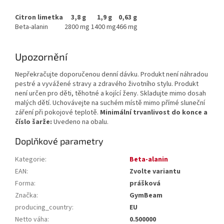
Citron limetka
3,8 g
1,9 g
0,63 g
Beta-alanin
2800 mg
1400 mg
466 mg
Upozornění
Nepřekračujte doporučenou denní dávku. Produkt není náhradou
pestré a vyvážené stravy a zdravého životního stylu. Produkt
není určen pro děti, těhotné a kojící ženy. Skladujte mimo dosah
malých dětí. Uchovávejte na suchém místě mimo přímé sluneční
záření při pokojové teplotě.
Minimální trvanlivost do konce a
číslo šarže:
Uvedeno na obalu.
Doplňkové parametry
Kategorie
:
Beta-alanin
EAN
:
Zvolte variantu
Forma
:
prášková
Značka
:
GymBeam
producing_country
:
EU
Netto váha
:
0.500000