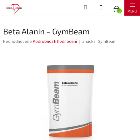
Přejít
NÁKUPNÍ
na
obsah
KOŠÍK
Beta Alanin - GymBeam
Průměrné
Neohodnoceno
Podrobnosti hodnocení
Značka:
GymBeam
hodnocení
produktu
je
0,0
z
5
hvězdiček.