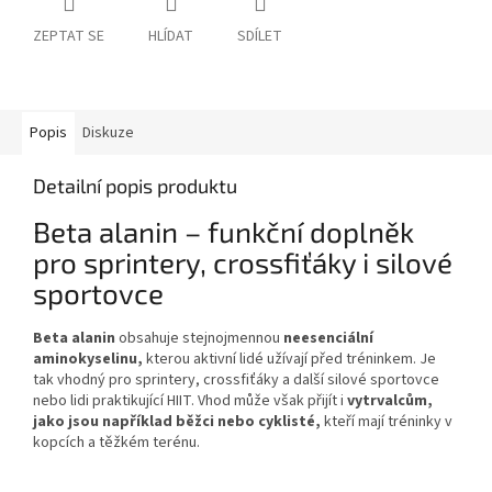
ZEPTAT SE
HLÍDAT
SDÍLET
Popis
Diskuze
Detailní popis produktu
Beta alanin – funkční doplněk
pro sprintery, crossfiťáky i silové
sportovce
Beta alanin
obsahuje stejnojmennou
neesenciální
aminokyselinu,
kterou aktivní lidé užívají před tréninkem. Je
tak vhodný pro sprintery, crossfiťáky a další silové sportovce
nebo lidi praktikující HIIT. Vhod může však přijít i
vytrvalcům,
jako jsou například běžci nebo cyklisté,
kteří mají tréninky v
kopcích a těžkém terénu.