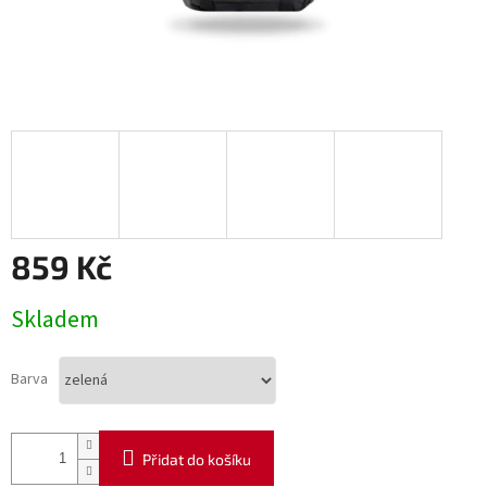
859 Kč
Měrná
Skladem
cena:
Barva
Přidat do košíku