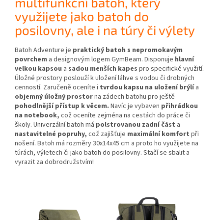
multifunkční batoh, který
využijete jako batoh do
posilovny, ale i na túry či výlety
Batoh Adventure je
praktický batoh s nepromokavým
povrchem
a designovým logem GymBeam. Disponuje
hlavní
velkou kapsou
a
sadou menších kapes
pro specifické využití.
Úložné prostory poslouží k uložení láhve s vodou či drobných
cenností. Zaručeně oceníte i
tvrdou kapsu na uložení brýlí
a
objemný úložný prostor
na zádech batohu pro ještě
pohodlnější přístup k věcem.
Navíc je vybaven
přihrádkou
na notebook,
což oceníte zejména na cestách do práce či
školy. Univerzální batoh má
polstrovanou zadní část
a
nastavitelné popruhy,
což zajišťuje
maximální komfort
při
nošení. Batoh má rozměry 30x14x45 cm a proto ho využijete na
túrách, výletech či jako batoh do posilovny. Stačí se sbalit a
vyrazit za dobrodružstvím!