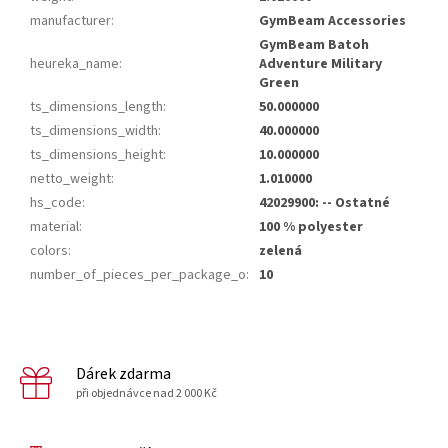
manufacturer
:
GymBeam Accessories
GymBeam Batoh
heureka_name
:
Adventure Military
Green
ts_dimensions_length
:
50.000000
ts_dimensions_width
:
40.000000
ts_dimensions_height
:
10.000000
netto_weight
:
1.010000
hs_code
:
42029900: -- Ostatné
material
:
100 % polyester
colors
:
zelená
number_of_pieces_per_package_o
:
10
Dárek zdarma
při objednávce nad 2 000 Kč