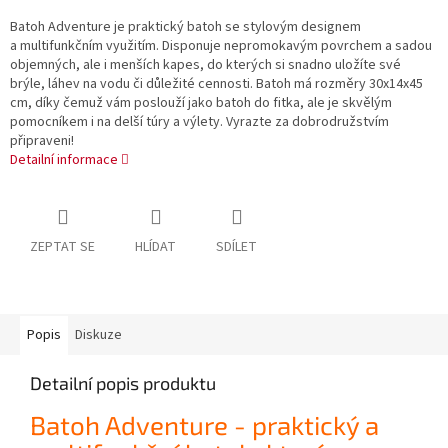
Batoh Adventure je praktický batoh se stylovým designem
a multifunkčním využitím. Disponuje nepromokavým povrchem a sadou
objemných, ale i menších kapes, do kterých si snadno uložíte své
brýle, láhev na vodu či důležité cennosti. Batoh má rozměry 30x14x45
cm, díky čemuž vám poslouží jako batoh do fitka, ale je skvělým
pomocníkem i na delší túry a výlety. Vyrazte za dobrodružstvím
připraveni!
Detailní informace
ZEPTAT SE
HLÍDAT
SDÍLET
Popis
Diskuze
Detailní popis produktu
Batoh Adventure - praktický a