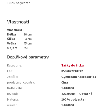
100% polyester.
Vlastnosti
Vlastnosti
Délka
30 cm
Šířka
14 cm
Výška
45 cm
Objem
25 L
Doplňkové parametry
Kategorie
:
Tašky do fitka
EAN
:
8586022210747
Značka
:
GymBeam Accessories
producing_country
:
Čína
Netto váha
:
1.010000
HS kod
:
42029900: -- Ostatné
Materiál
:
100 % polyester
weight
:
1.020000