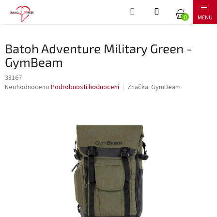
Přejít
NÁKUPNÍ
na
obsah
KOŠÍK
Batoh Adventure Military Green -
GymBeam
38167
Průměrné
Neohodnoceno
Podrobnosti hodnocení
Značka:
GymBeam
hodnocení
produktu
je
0,0
z
5
hvězdiček.