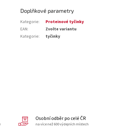
Doplňkové parametry
Kategorie
:
Proteinové tyčinky
EAN
:
Zvolte variantu
Kategorie
:
tyčinky
Osobní odběr po celé ČR
e
na více než 600 výdejních místech