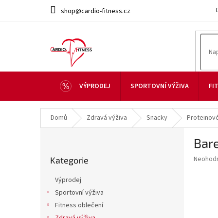
Přejít
shop@cardio-fitness.cz
na
obsah
VÝPRODEJ
SPORTOVNÍ VÝŽIVA
FI
Domů
Zdravá výživa
Snacky
Proteinové
P
Bare
o
Přeskočit
s
Průměr
Neohod
Kategorie
kategorie
t
hodnoce
r
produkt
Výprodej
a
je
Sportovní výživa
0,0
n
z
Fitness oblečení
n
5