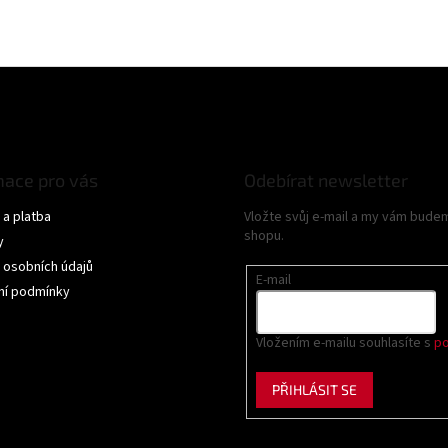
mace pro vás
Odebírat newsletter
a platba
Vložte svůj e-mail a my vám bude
shopu.
y
 osobních údajů
E-mail
í podmínky
Vložením e-mailu souhlasíte s
po
PŘIHLÁSIT SE