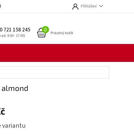
dmínky
Přihlášení
0 721 158 245
NÁKUPNÍ
Prázdný košík
KOŠÍK
e almond
Kč
e variantu