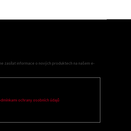
me zasílat informace o nových produktech na našem e-
dmínkami ochrany osobních údajů