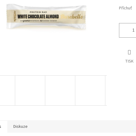
ek.
Příchuť
TISK
s
Diskuze