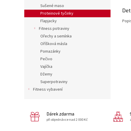
Sušené maso
Det
Proteinové tyčinky
Popi
Flapjacky
Fitness potraviny
Ořechy a semínka
Oříšková másla
Pomazánky
Pečivo
Vajíčka
Džemy
Superpotraviny
Fitness vybavení
Dárek zdarma
při objednávce nad 2 000 Kč