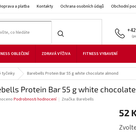
Doprava a platba
Kontakty
Ochrana osobních údajů
Obchodní po
+42
TNESS OBLEČENÍ
ZDRAVÁ VÝŽIVA
FITNESS VYBAVENÍ
 tyčinky
Barebells Protein Bar 55 g white chocolate almond
bells Protein Bar 55 g white chocolat
né
noceno
Podrobnosti hodnocení
Značka:
Barebells
ní
52 
u
Měrná
Zvolt
cena: