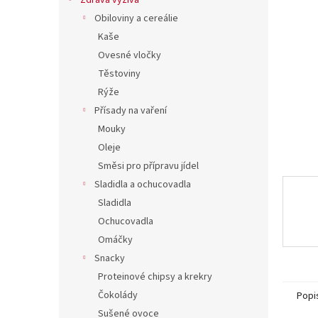
í
Zdravá výživa
hvězdič
p
Obiloviny a cereálie
a
Kaše
n
Ovesné vločky
e
Těstoviny
l
Rýže
Přísady na vaření
Mouky
Oleje
Směsi pro přípravu jídel
Sladidla a ochucovadla
Sladidla
Ochucovadla
Omáčky
Snacky
Proteinové chipsy a krekry
Čokolády
Popi
Sušené ovoce