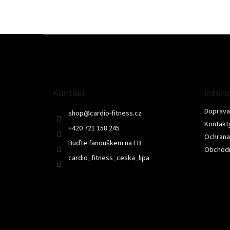
Z
á
p
a
t
Kontakt
Infor
í
Doprava 
shop
@
cardio-fitness.cz
Kontakt
+420 721 158 245
Ochrana
Buďte fanouškem na FB
Obchodn
cardio_fitness_ceska_lipa