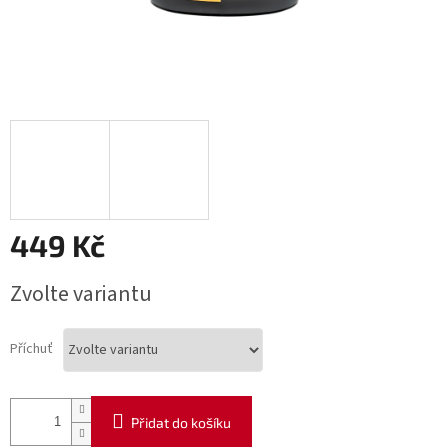
449 Kč
Měrná
Zvolte variantu
cena:
Příchuť
Přidat do košíku