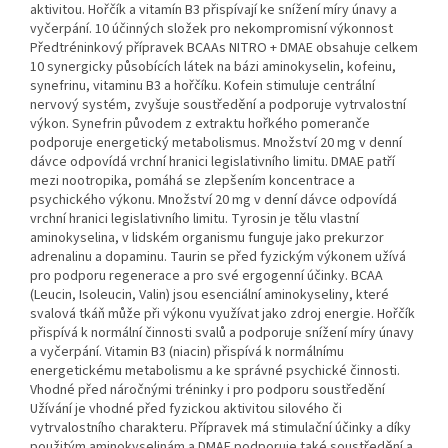
aktivitou. Hořčík a vitamín B3 přispívají ke snížení míry únavy a
vyčerpání. 10 účinných složek pro nekompromisní výkonnost
Předtréninkový přípravek BCAAs NITRO + DMAE obsahuje celkem
10 synergicky působících látek na bázi aminokyselin, kofeinu,
synefrinu, vitaminu B3 a hořčíku. Kofein stimuluje centrální
nervový systém, zvyšuje soustředění a podporuje vytrvalostní
výkon. Synefrin původem z extraktu hořkého pomeranče
podporuje energetický metabolismus. Množství 20 mg v denní
dávce odpovídá vrchní hranici legislativního limitu. DMAE patří
mezi nootropika, pomáhá se zlepšením koncentrace a
psychického výkonu. Množství 20 mg v denní dávce odpovídá
vrchní hranici legislativního limitu. Tyrosin je tělu vlastní
aminokyselina, v lidském organismu funguje jako prekurzor
adrenalinu a dopaminu. Taurin se před fyzickým výkonem užívá
pro podporu regenerace a pro své ergogenní účinky. BCAA
(Leucin, Isoleucin, Valin) jsou esenciální aminokyseliny, které
svalová tkáň může při výkonu využívat jako zdroj energie. Hořčík
přispívá k normální činnosti svalů a podporuje snížení míry únavy
a vyčerpání. Vitamin B3 (niacin) přispívá k normálnímu
energetickému metabolismu a ke správné psychické činnosti.
Vhodné před náročnými tréninky i pro podporu soustředění
Užívání je vhodné před fyzickou aktivitou silového či
vytrvalostního charakteru. Přípravek má stimulační účinky a díky
použitým aminokyselinám a DMAE podporuje také soustředění a