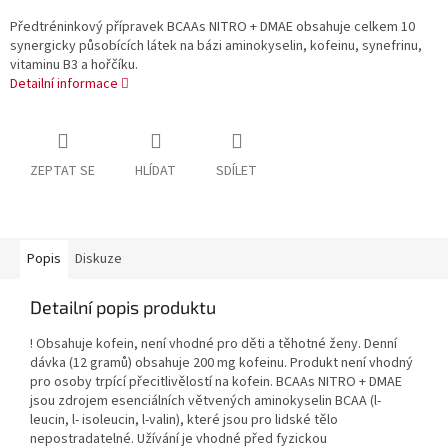
Předtréninkový přípravek BCAAs NITRO + DMAE obsahuje celkem 10
synergicky působících látek na bázi aminokyselin, kofeinu, synefrinu,
vitaminu B3 a hořčíku.
Detailní informace
ZEPTAT SE
HLÍDAT
SDÍLET
Popis
Diskuze
Detailní popis produktu
! Obsahuje kofein, není vhodné pro děti a těhotné ženy. Denní
dávka (12 gramů) obsahuje 200 mg kofeinu. Produkt není vhodný
pro osoby trpící přecitlivělostí na kofein. BCAAs NITRO + DMAE
jsou zdrojem esenciálních větvených aminokyselin BCAA (l-
leucin, l- isoleucin, l-valin), které jsou pro lidské tělo
nepostradatelné. Užívání je vhodné před fyzickou