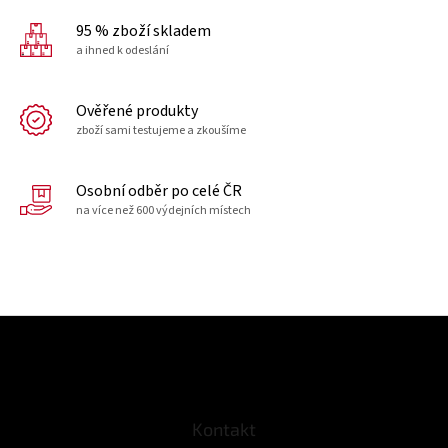
95 % zboží skladem
a ihned k odeslání
Ověřené produkty
zboží sami testujeme a zkoušíme
Osobní odběr po celé ČR
na více než 600 výdejních místech
Z
á
p
a
t
Kontakt
í