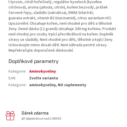
l-tyrosin, citrát hořečnatý, regulátor kyselosti (kyselina
citrónová), aroma (jahoda, citrón), kofein bezvodý, prášek
červené řepy, sladidlo (sukralóza), DMAE bitartrát,
guarana extrakt, vitamín B3 (niacinamid), citrus aurantium HCl.
Upozornění: Obsahuje kofein, není vhodné pro děti a těhotné
ženy. Denní dávka (12 gramů) obsahuje 200 mg kofeinu. Produkt
není vhodný pro osoby trpící přecitlivělostí na kofein. Doplněk
stravy se sladidly. Není vhodné pro děti, těhotné a kojící ženy.
Uchovávejte mimo dosah dětí. Není náhrada pestré stravy.
Nepřekračujte doporučené dávkování.
Doplňkové parametry
Kategorie
:
Aminokyseliny
EAN
:
Zvolte variantu
Kategorie
:
aminokyseliny, NO suplementy
Dárek zdarma
při objednávce nad 2 000 Kč