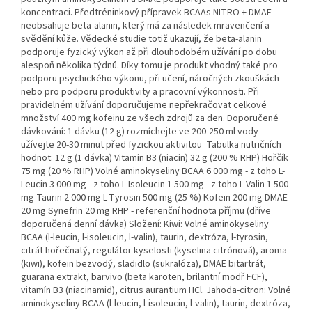
koncentraci. Předtréninkový přípravek BCAAs NITRO + DMAE
neobsahuje beta-alanin, který má za následek mravenčení a
svědění kůže. Vědecké studie totiž ukazují, že beta-alanin
podporuje fyzický výkon až při dlouhodobém užívání po dobu
alespoň několika týdnů. Díky tomu je produkt vhodný také pro
podporu psychického výkonu, při učení, náročných zkouškách
nebo pro podporu produktivity a pracovní výkonnosti. Při
pravidelném užívání doporučujeme nepřekračovat celkové
množství 400 mg kofeinu ze všech zdrojů za den. Doporučené
dávkování: 1 dávku (12 g) rozmíchejte ve 200-250 ml vody
užívejte 20-30 minut před fyzickou aktivitou Tabulka nutričních
hodnot: 12 g (1 dávka) Vitamin B3 (niacin) 32 g (200 % RHP) Hořčík
75 mg (20 % RHP) Volné aminokyseliny BCAA 6 000 mg - z toho L-
Leucin 3 000 mg - z toho L-Isoleucin 1 500 mg - z toho L-Valin 1 500
mg Taurin 2 000 mg L-Tyrosin 500 mg (25 %) Kofein 200 mg DMAE
20 mg Synefrin 20 mg RHP - referenční hodnota příjmu (dříve
doporučená denní dávka) Složení: Kiwi: Volné aminokyseliny
BCAA (l-leucin, l-isoleucin, l-valin), taurin, dextróza, l-tyrosin,
citrát hořečnatý, regulátor kyselosti (kyselina citrónová), aroma
(kiwi), kofein bezvodý, sladidlo (sukralóza), DMAE bitartrát,
guarana extrakt, barvivo (beta karoten, brilantní modř FCF),
vitamín B3 (niacinamid), citrus aurantium HCl. Jahoda-citron: Volné
aminokyseliny BCAA (l-leucin, l-isoleucin, l-valin), taurin, dextróza,