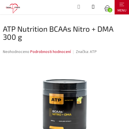
Přejít
NÁKUPNÍ
na
obsah
KOŠÍK
ATP Nutrition BCAAs Nitro + DMA
300 g
Průměrné
Neohodnoceno
Podrobnosti hodnocení
Značka:
ATP
hodnocení
produktu
je
0,0
z
5
hvězdiček.