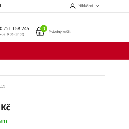
dmínky
Přihlášení
0 721 158 245
NÁKUPNÍ
Prázdný košík
KOŠÍK
119
 Kč
dem