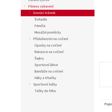
í
Zdravá výživa
hvězdič
p
Fitness vybavení
a
Domácí trénink
n
Švihadla
e
Fitmíče
l
Masážní pomůcky
Příslušenství na cvičení
Opasky na cvičení
Rukavice na cvičení
Šejkry
Sportovní láhve
Bandáže na cvičení
Háky a trhačky
Sportovní tašky
Tašky do fitka
Popi