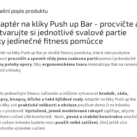
ailní popis produktu
aptér na kliky Push up Bar - procvičte 
tvarujte si jednotlivé svalové partie
ky jedinečné fitness pomůcce
tér na kliky Push up Bar je skvělá fitness pomůcka, která vám poskytne
nost
procvičit a zpevnit vždy jinou svalovou partii
pomocí jednoduché
y polohy opory
. Díky
ergonomickému tvaru
minimalizuje tlak na ramena
tí a klouby.
mto jedinečným fitness zařízením si můžete vytvarovat
hrudník, záda,
epsy, bicepsy, břicho a také hýžďové svaly
. Adaptér na kliky Push up Bar
á díky své
praktické velikosti a obsluze
používat doma či na tréninku
o v posilovně.
Vyztužená, jemně modelovaná rukojeť
zajišťuje, abyste
ěhem cvičení cítili komfortně. Navíc,
pevná a stabilní konstrukce
umožní
ři vašem tréninku budete moci
použít velké zatížení
, čímž ještě více
tivníte výsledek cvičení.