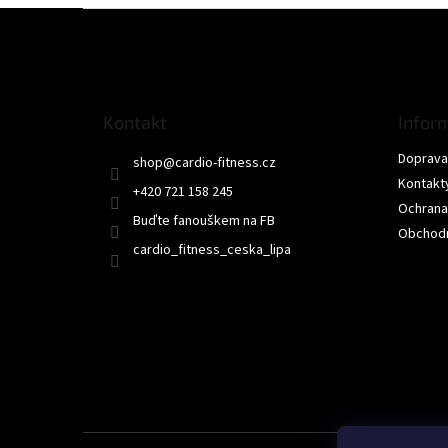
Z
á
p
a
t
Kontakt
Infor
í
Doprava 
shop
@
cardio-fitness.cz
Kontakt
+420 721 158 245
Ochrana
Buďte fanouškem na FB
Obchodn
cardio_fitness_ceska_lipa