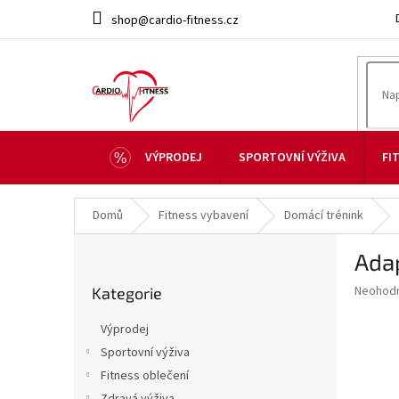
Přejít
shop@cardio-fitness.cz
na
obsah
VÝPRODEJ
SPORTOVNÍ VÝŽIVA
FI
Domů
Fitness vybavení
Domácí trénink
P
Ada
o
Přeskočit
s
Průměr
Neohod
Kategorie
kategorie
t
hodnoce
r
produkt
Výprodej
a
je
Sportovní výživa
0,0
n
z
Fitness oblečení
n
5