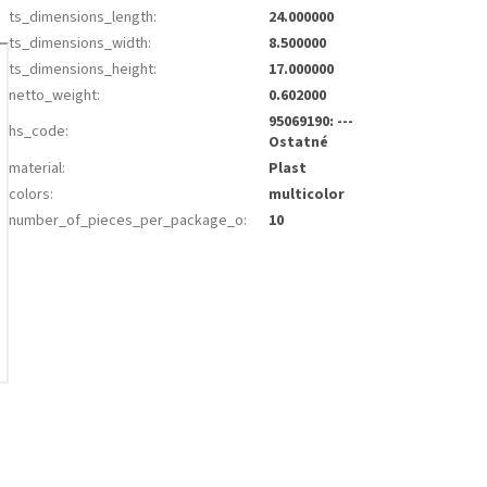
ts_dimensions_length
:
24.000000
ts_dimensions_width
:
8.500000
ts_dimensions_height
:
17.000000
netto_weight
:
0.602000
95069190: ---
hs_code
:
Ostatné
material
:
Plast
colors
:
multicolor
number_of_pieces_per_package_o
:
10