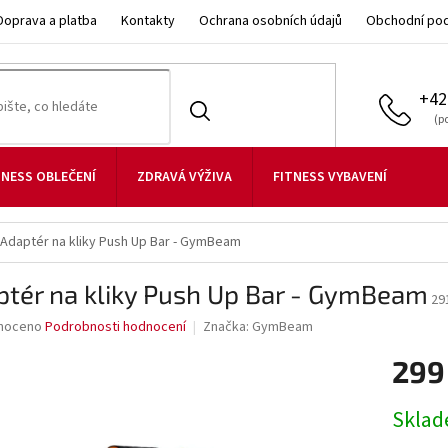
Doprava a platba
Kontakty
Ochrana osobních údajů
Obchodní po
+42
TNESS OBLEČENÍ
ZDRAVÁ VÝŽIVA
FITNESS VYBAVENÍ
Adaptér na kliky Push Up Bar - GymBeam
ptér na kliky Push Up Bar - GymBeam
29
né
noceno
Podrobnosti hodnocení
Značka:
GymBeam
ní
299
u
Měrná
Skla
cena: