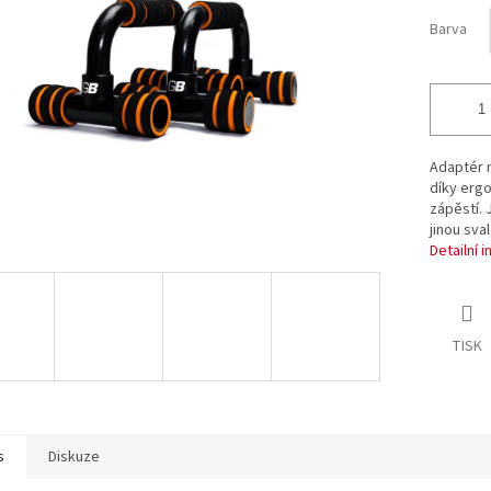
ek.
Barva
Adaptér n
díky ergo
zápěstí.
jinou sva
Detailní 
TISK
s
Diskuze