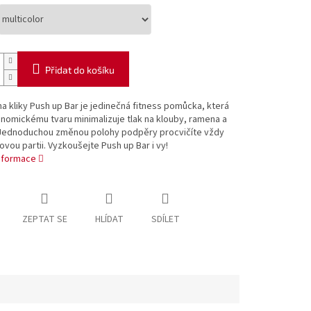
Přidat do košíku
a kliky Push up Bar je jedinečná fitness pomůcka, která
nomickému tvaru minimalizuje tlak na klouby, ramena a
 Jednoduchou změnou polohy podpěry procvičíte vždy
lovou partii. Vyzkoušejte Push up Bar i vy!
informace
ZEPTAT SE
HLÍDAT
SDÍLET