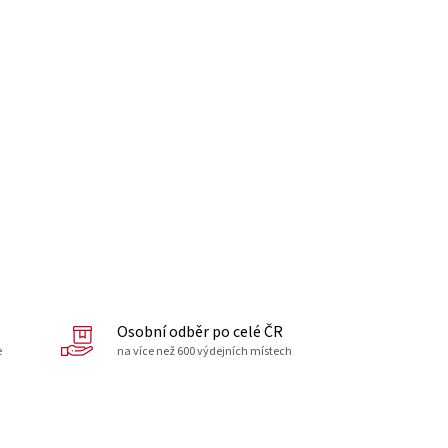
Osobní odběr po celé ČR
e
na více než 600 výdejních místech