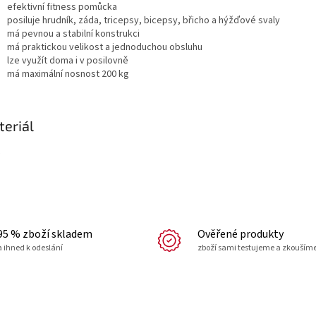
efektivní fitness pomůcka
posiluje hrudník, záda, tricepsy, bicepsy, břicho a hýžďové svaly
má pevnou a stabilní konstrukci
má praktickou velikost a jednoduchou obsluhu
lze využít doma i v posilovně
má maximální nosnost 200 kg
eriál
95 % zboží skladem
Ověřené produkty
a ihned k odeslání
zboží sami testujeme a zkouším