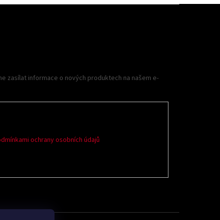
me zasílat informace o nových produktech na našem e-
dmínkami ochrany osobních údajů