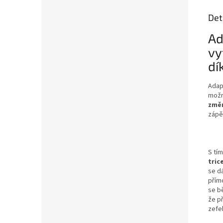
Det
Ad
vy
dí
Adap
mož
změn
zápěs
S tí
tric
se d
přím
se b
že p
zefek