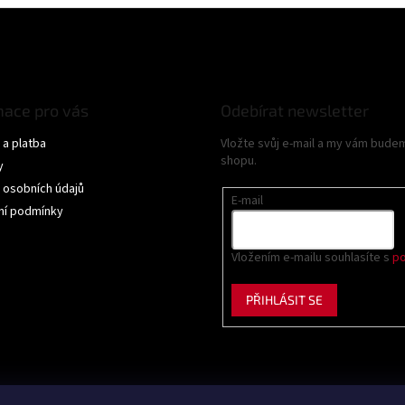
mace pro vás
Odebírat newsletter
a platba
Vložte svůj e-mail a my vám bude
shopu.
y
 osobních údajů
E-mail
í podmínky
Vložením e-mailu souhlasíte s
po
PŘIHLÁSIT SE