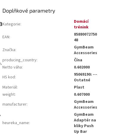
Doplňkové parametry
a
Domácí
Kategorie
:
trénink
85880072750
EAN
:
48
GymBeam
Značka
:
Accessories
producing_country
:
Čína
,
Netto váha
:
0.602000
95069190: ---
HS kod
:
Ostatné
Materiál
:
Plast
weight
:
0.607000
GymBeam
manufacturer
:
Accessories
,
GymBeam
Adaptér na
heureka_name
:
kliky Push
Up Bar